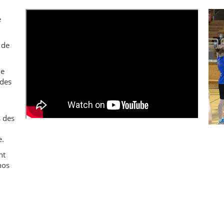
e
 de
de
 des
s des
e.
nt
nos