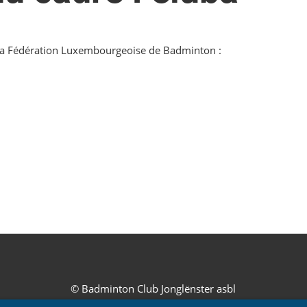
 la Fédération Luxembourgeoise de Badminton :
© Badminton Club Jonglënster asbl
établi avec ClubDesk